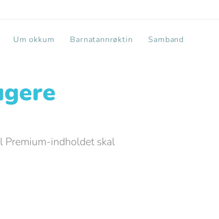
Um okkum
Barnatannrøktin
Samband
ugere
til Premium-indholdet skal