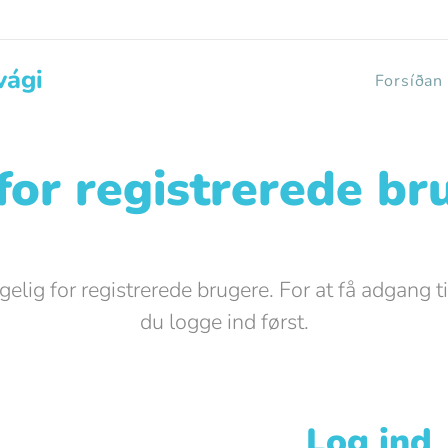
vági
Forsíðan
for registrerede br
elig for registrerede brugere. For at få adgang 
du logge ind først.
Log ind