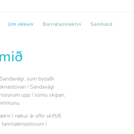
Um okkum
Barnatannrøktin
Samband
ymið
Sandavági, sum byrjaði
æknastovan í Sandavági
tnsoyrum upp í somu skipan.
 kommunu.
i í nøkur ár eftir skiftið.
 tannlæknastovuni í