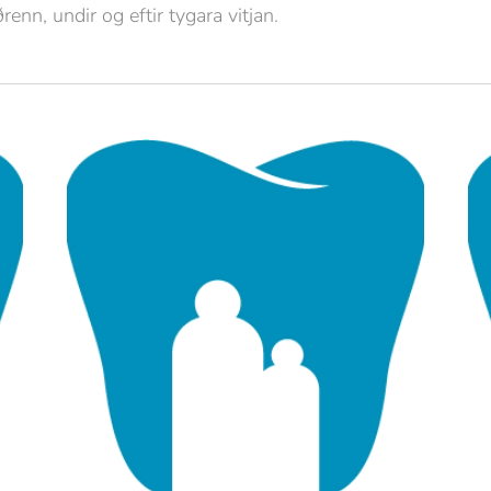
renn, undir og eftir tygara vitjan.