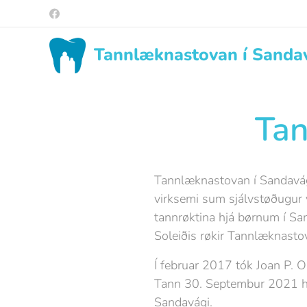
Tannlæknastovan í Sanda
Tan
Tannlæknastovan í Sandavági
virksemi sum sjálvstøðugur 
tannrøktina hjá børnum í Sa
Soleiðis røkir Tannlæknasto
Í februar 2017 tók Joan P. O
Tann 30. Septembur 2021 he
Sandavági.