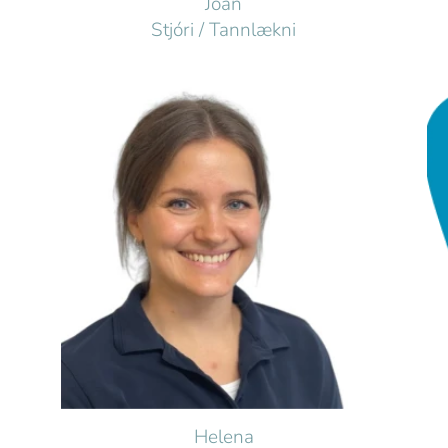
Joan
Stjóri / Tannlækni
Helena