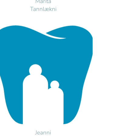
Marita
Tannlækni
Jeanni