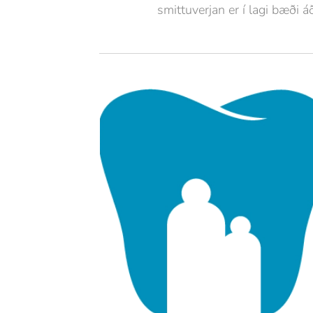
smittuverjan er í lagi bæði áð