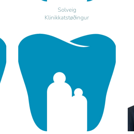
Solveig
Klinikkatstøðingur