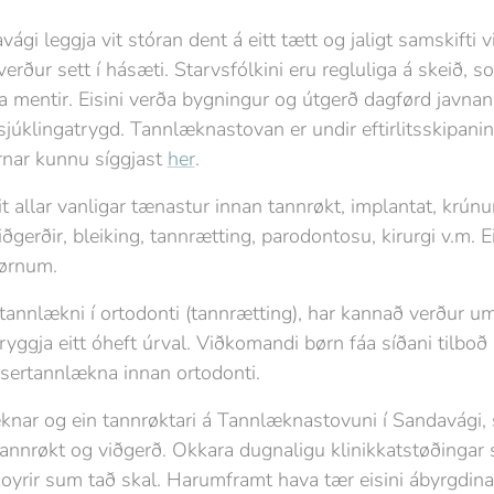
i leggja vit stóran dent á eitt tætt og jaligt samskifti vi
erður sett í hásæti. Starvsfólkini eru regluliga á skeið, so
ða mentir. Eisini verða bygningur og útgerð dagførd javnan, 
g sjúklingatrygd. Tannlæknastovan er undir eftirlitsskipa
arnar kunnu síggjast
her
.
allar vanligar tænastur innan tannrøkt, implantat, krúnur,
iðgerðir, bleiking, tannrætting, parodontosu, kirurgi v.m. E
børnum.
ertannlækni í ortodonti (tannrætting), har kannað verður um
 tryggja eitt óheft úrval. Viðkomandi børn fáa síðani tilb
 sertannlækna innan ortodonti.
æknar og ein tannrøktari á Tannlæknastovuni í Sandavági, s
nrøkt og viðgerð. Okkara dugnaligu klinikkatstøðingar sy
oyrir sum tað skal. Harumframt hava tær eisini ábyrgdina a