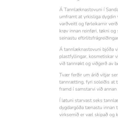
Á Tannlæknastovuni í Sandavág
umframt at yrkisliga dygdin v
varðveitt og førleikarnir ver
krøv innan reinføri, tøkni o
seinastu eftirlitsfrágreiðing
Á tannlæknastovuni bjóða vit 
plastfyllingar, kosmetiskar v
við tannrøkt og viðgerð av 
Tvær ferðir um árið vitjar s
tannrætting, fyri soleiðis at
framd í samstarvi við annan
Í løtuni starvast seks tannl
dygdargóða tænastu innan tan
virksemið er væl skipað og k