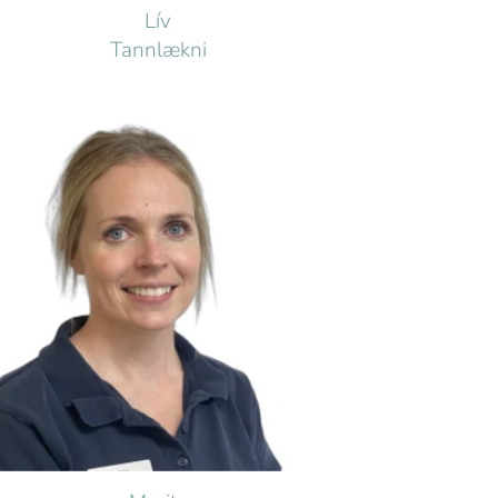
Lív
Tannlækni