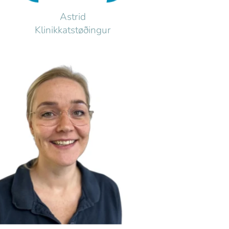
Astrid
Klinikkatstøðingur