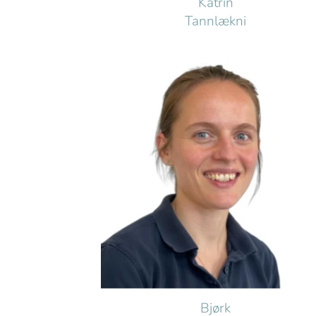
Katrin
Tannlækni
Bjørk