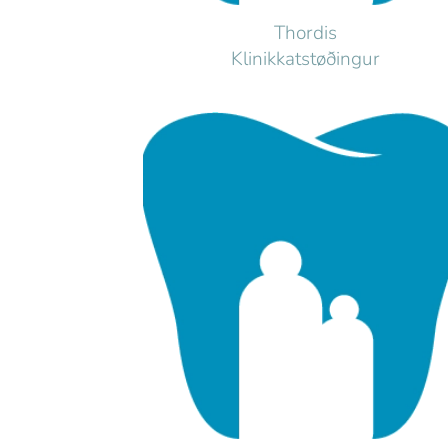
Thordis
Klinikkatstøðingur