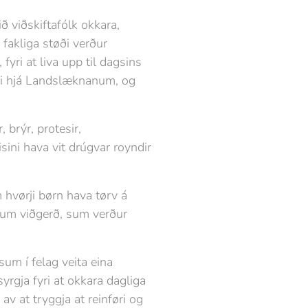
ð viðskiftafólk okkara,
 fakliga støði verður
fyri at liva upp til dagsins
nini hjá Landslæknanum, og
 brýr, protesir,
isini hava vit drúgvar royndir
 hvørji børn hava tørv á
oð um viðgerð, sum verður
um í felag veita eina
rgja fyri at okkara dagliga
v at tryggja at reinføri og