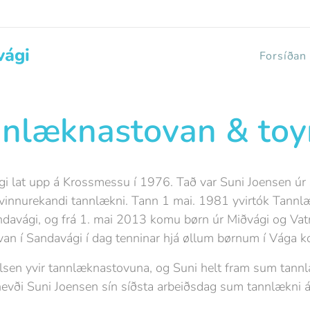
vági
Forsíðan
nlæknastovan & to
 lat upp á Krossmessu í 1976. Tað var Suni Joensen úr 
vinnurekandi tannlækni. Tann 1 mai. 1981 yvirtók Tannl
ndavági, og frá 1. mai 2013 komu børn úr Miðvági og Va
van í Sandavági í dag tenninar hjá øllum børnum í Vága
lsen yvir tannlæknastovuna, og Suni helt fram sum tannlækn
vði Suni Joensen sín síðsta arbeiðsdag sum tannlækni á